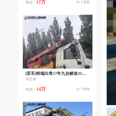
17万
04-17更新
售价：
[泵车]终端出售17年九合解放33米泵车
河北省
14万
04-15更新
售价：