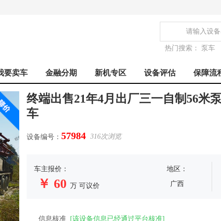
热门搜索：
泵车
我要卖车
金融分期
新机专区
设备评估
保障流
终端出售21年4月出厂三一自制56米
车
57984
316
次浏览
设备编号：
车主报价：
地区：
￥ 60
广西
万
可议价
信息核准
[该设备信息已经通过平台核准]