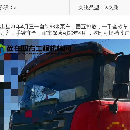
桥段：3
支腿类型：X支腿
出售21年4月三一自制56米泵车，国五排放，一手全款车
2万方，手续齐全，审车保险到26年4月 ，随时可提档过户