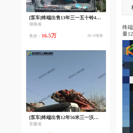
[泵车]终端出售13年三一五十铃46米泵车 国三排放
湖南省
终端
量1
16.5万
06-16更新
售价：
[泵车]终端出售12年56米三一沃尔沃
安徽省