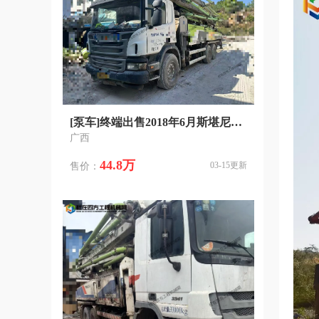
[泵车]终端出售2018年6月斯堪尼亚中联49米泵车
广西
44.8万
03-15更新
售价：